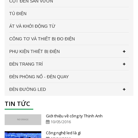
CỘT ĐÈN SÂN VƯỜN
TỦ ĐIỆN
ÁT VÀ KHỞI ĐỘNG TỪ
CÔNG TƠ VÀ THIẾT BỊ ĐO ĐIỆN
PHỤ KIỆN THIẾT BỊ ĐIỆN
ĐÈN TRANG TRÍ
ĐÈN PHÒNG NỔ - ĐÈN QUAY
ĐÈN ĐƯỜNG LED
TIN TỨC
Giới thiệu về công ty Thịnh Anh
10/05/2016
Công nghệ led là gì