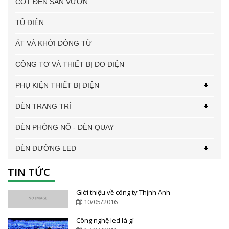
CỘT ĐÈN SÂN VƯỜN
TỦ ĐIỆN
ÁT VÀ KHỞI ĐỘNG TỪ
CÔNG TƠ VÀ THIẾT BỊ ĐO ĐIỆN
PHỤ KIỆN THIẾT BỊ ĐIỆN
ĐÈN TRANG TRÍ
ĐÈN PHÒNG NỔ - ĐÈN QUAY
ĐÈN ĐƯỜNG LED
TIN TỨC
Giới thiệu về công ty Thịnh Anh
10/05/2016
Công nghệ led là gì