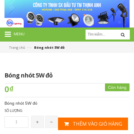
MENU
—›
Trang chủ
Bóng nhót 5W đỏ
Bóng nhót 5W đỏ
0₫
Còn hàng
Bóng nhót 5W đỏ
SỐ LƯỢNG
THÊM VÀO GIỎ HÀNG