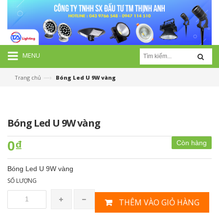
MENU
—›
Trang chủ
Bóng Led U 9W vàng
Bóng Led U 9W vàng
0₫
Còn hàng
Bóng Led U 9W vàng
SỐ LƯỢNG
THÊM VÀO GIỎ HÀNG