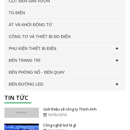
CỘT ĐÈN SÂN VƯỜN
TỦ ĐIỆN
ÁT VÀ KHỞI ĐỘNG TỪ
CÔNG TƠ VÀ THIẾT BỊ ĐO ĐIỆN
PHỤ KIỆN THIẾT BỊ ĐIỆN
ĐÈN TRANG TRÍ
ĐÈN PHÒNG NỔ - ĐÈN QUAY
ĐÈN ĐƯỜNG LED
TIN TỨC
Giới thiệu về công ty Thịnh Anh
10/05/2016
Công nghệ led là gì