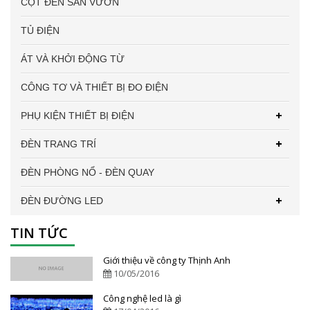
CỘT ĐÈN SÂN VƯỜN
TỦ ĐIỆN
ÁT VÀ KHỞI ĐỘNG TỪ
CÔNG TƠ VÀ THIẾT BỊ ĐO ĐIỆN
PHỤ KIỆN THIẾT BỊ ĐIỆN
ĐÈN TRANG TRÍ
ĐÈN PHÒNG NỔ - ĐÈN QUAY
ĐÈN ĐƯỜNG LED
TIN TỨC
Giới thiệu về công ty Thịnh Anh
10/05/2016
Công nghệ led là gì