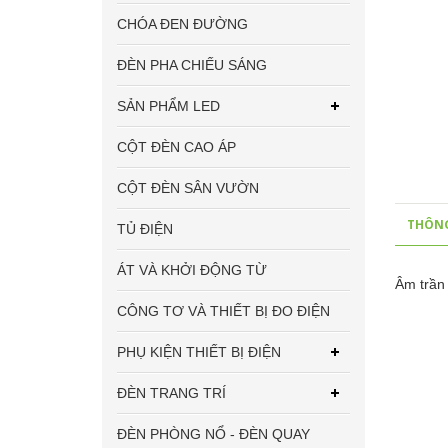
CHÓA ĐEN ĐƯỜNG
ĐÈN PHA CHIẾU SÁNG
SẢN PHẨM LED
CỘT ĐÈN CAO ÁP
CỘT ĐÈN SÂN VƯỜN
THÔNG
TỦ ĐIỆN
ÁT VÀ KHỞI ĐỘNG TỪ
Âm trần
CÔNG TƠ VÀ THIẾT BỊ ĐO ĐIỆN
PHỤ KIỆN THIẾT BỊ ĐIỆN
ĐÈN TRANG TRÍ
ĐÈN PHÒNG NỔ - ĐÈN QUAY