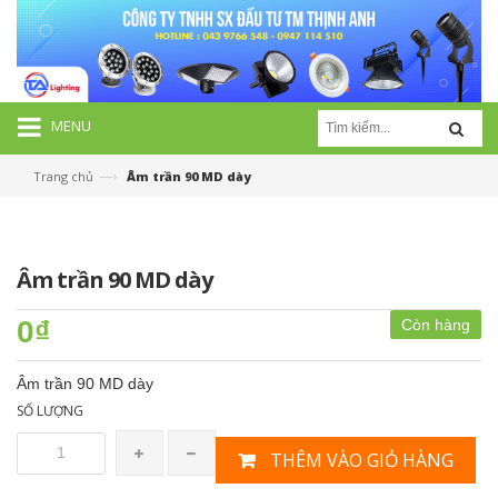
MENU
—›
Trang chủ
Âm trần 90 MD dày
Âm trần 90 MD dày
0₫
Còn hàng
Âm trần 90 MD dày
SỐ LƯỢNG
THÊM VÀO GIỎ HÀNG