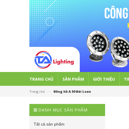
TRANG CHỦ
SẢN PHẨM
GIỚI THIỆU
TI
—›
Trang chủ
Đồng hồ A 50 Đài Loan
DANH MỤC SẢN PHẨM
Tất cả sản phẩm