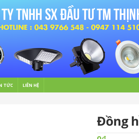
N TỨC
LIÊN HỆ
Đồng h